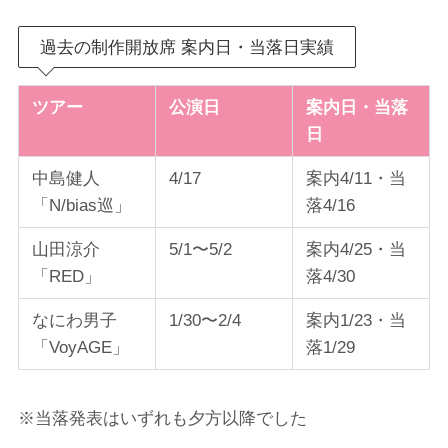
過去の制作開放席 案内日・当落日実績
ツアー
公演日
案内日・当落
日
中島健人
4/17
案内4/11・当
「N/bias巡」
落4/16
山田涼介
5/1〜5/2
案内4/25・当
「RED」
落4/30
なにわ男子
1/30〜2/4
案内1/23・当
「VoyAGE」
落1/29
※当落発表はいずれも夕方以降でした