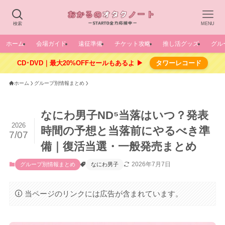
検索
MENU
ホーム
会場ガイド
遠征準備
チケット攻略
推し活グッズ
グル
CD･DVD｜最大20%OFFセールもあるよ ▶
タワーレコード
ホーム
グループ別情報まとめ
なにわ男子ND⁵当落はいつ？発表
2026
時間の予想と当落前にやるべき準
7/07
備｜復活当選・一般発売まとめ
2026年7月7日
グループ別情報まとめ
なにわ男子
当ページのリンクには広告が含まれています。