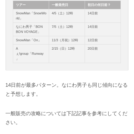
ツアー
一般発売日
初日の何日前？
SnowMan「SnowWo
4/5（土）12時
14日前
rld」
なにわ男子「BON
7/5（土）12時
14日前
BON VOYAGE」
SnowMan「On」
11/3（月祝）12時
12日前
A
2/15（日）12時
20日前
ぇ!group「Runway
」
14日前が最多パターン。なにわ男子も同じ傾向になる
と予想します。
一般販売の攻略については下記記事を参考にしてくだ
さい。