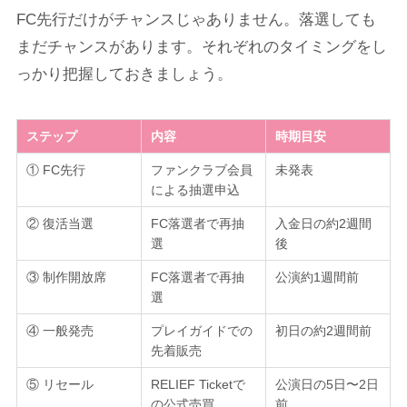
FC先行だけがチャンスじゃありません。落選しても
まだチャンスがあります。それぞれのタイミングをし
っかり把握しておきましょう。
ステップ
内容
時期目安
① FC先行
ファンクラブ会員
未発表
による抽選申込
② 復活当選
FC落選者で再抽
入金日の約2週間
選
後
③ 制作開放席
FC落選者で再抽
公演約1週間前
選
④ 一般発売
プレイガイドでの
初日の約2週間前
先着販売
⑤ リセール
RELIEF Ticketで
公演日の5日〜2日
の公式売買
前