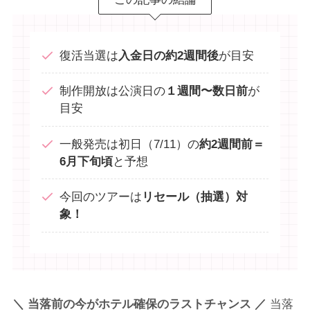
復活当選は
入金日の約2週間後
が目安
制作開放は公演日の
１週間〜数日前
が
目安
一般発売は初日（7/11）の
約2週間前＝
6月下旬頃
と予想
今回のツアーは
リセール（抽選）対
象！
＼ 当落前の今がホテル確保のラストチャンス ／
当落