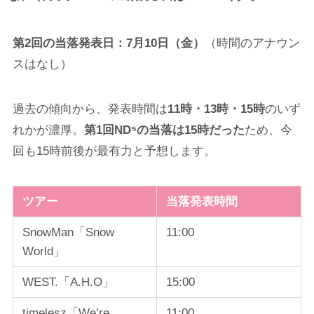
第2回の当落発表日：7月10日（金）
（時間のアナウン
スはなし）
過去の傾向から、発表時間は
11時・13時・15時
のいず
れかが濃厚。
第1回ND⁵の当落は15時だった
ため、今
回も15時前後が最有力と予想します。
ツアー
当落発表時間
SnowMan「Snow
11:00
World」
WEST.「A.H.O」
15:00
timelesz「We’re
11:00