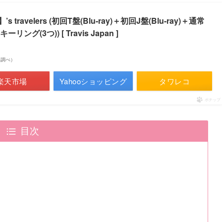
avelers (初回T盤(Blu-ray)＋初回J盤(Blu-ray)＋通常
グ(3つ)) [ Travis Japan ]
市場調べ）
楽天市場
Yahooショッピング
タワレコ
ポチップ
目次