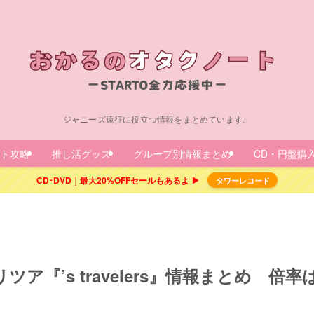
ジャニーズ遠征に役立つ情報をまとめています。
ト攻略
推し活グッズ
グループ別情報まとめ
CD・円盤購
CD･DVD｜最大20%OFFセールもあるよ ▶
タワーレコード
nアリツア『’s travelers』情報まとめ 倍率