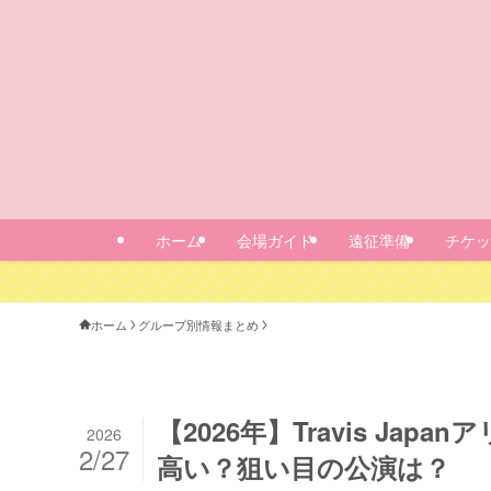
ホーム
会場ガイド
遠征準備
チケッ
ホーム
グループ別情報まとめ
【2026年】Travis Japa
2026
2/27
高い？狙い目の公演は？