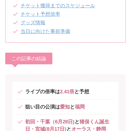
チケット獲得までのスケジュール
チケット予想倍率
グッズ情報
当日に向けた事前準備
この記事の結論
ライブの倍率は
2.41倍
と予想
狙い目の公演は
愛知
と
福岡
初回・千葉（6月28日)
と
猪俣くん誕生
日・宮城(8月17日)
と
オーラス・静岡