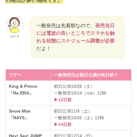
の発売が多い傾向です。
一般発売は先着順なので、
発売当日
には電波の良いところでスマホを触
おかる
れる状態にスケジュール調整が必要
だよ！
ツアー
一般発売日は初日公演の何日前？
King & Prince
初日公演10/26（土）
「Re:ERA」
一般発売10/14（
）12時
月祝
▶12日前
Snow Man
初日公演11/9（土）
「RAYS」
一般発売10/26（土）12時
▶14日前
Hey! Say! JUMP
初日公演12/14（日）