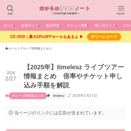
検索
MENU
ホーム
会場ガイド
遠征準備
チケット攻略
推し活グッズ
グル
CD･DVD｜最大20%OFFセールもあるよ ▶
タワーレコード
ホーム
グループ別情報まとめ
【2025年】timelesz ライブツアー
2026
情報まとめ 倍率やチケット申し
2/27
込み手順を解説
2026年2月27日
グループ別情報まとめ
timelesz
当ページのリンクには広告が含まれています。