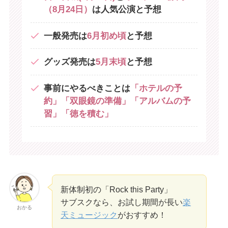
（8月24日）
は人気公演と予想
一般発売は
6月初め頃
と予想
グッズ発売は
5月末頃
と予想
事前にやるべきことは
「ホテルの予
約」「双眼鏡の準備」「アルバムの予
習」「徳を積む」
新体制初の「Rock this Party」
サブスクなら、お試し期間が長い
楽
おかる
天ミュージック
がおすすめ！