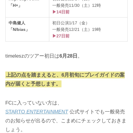
「H+」
一般発売11/30（土）12時
▶14日前
中島健人
初日公演1/17（金）
「N/bias」
一般発売12/21（土）19時
▶27日前
timeleszのツアー初日は
6月28日
。
上記の点を踏まえると、6月初旬にプレイガイドの案
内が届くと予想します。
FCに入っていない方は、
STARTO
ENTERTAINMENT
公式サイトでも一般発売
のお知らせが出るので、こまめにチェックしておきま
しょう。