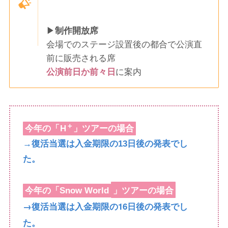
▶
制作開放席
会場でのステージ設置後の都合で公演直
前に販売される席
公演前日か前々日
に案内
エイチ
＋
今年の「
H
」ツアーの場合
→復活当選は入金期限の13日後の発表でし
た。
」ツアーの場合
今年の「
Snow World
→復活当選は入金期限の16日後の発表でし
た。