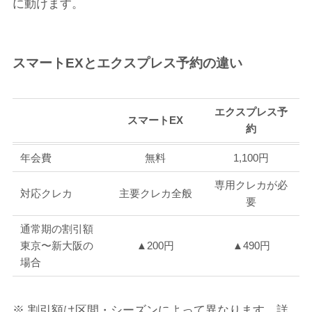
に動けます。
スマートEXとエクスプレス予約の違い
エクスプレス予
スマートEX
約
年会費
無料
1,100円
専用クレカが必
対応クレカ
主要クレカ全般
要
通常期の割引額
東京〜新大阪の
▲200円
▲490円
場合
※ 割引額は区間・シーズンによって異なります。詳