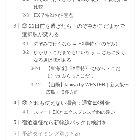
比較
EX早特21の注意点
② 21日前を過ぎたら｜のぞみかこだまかで
選択肢が変わる
のぞみで行くなら → EX早特7（のぞみ）
ひかり・こだまでもいいなら → さらに安く
なる選択肢がある
【東海道】EX早特7（ひかり・こだ
ま）vs ぷらっとこだま
【山陽】tabiwa by WESTER｜新大阪〜
広島・博多方面
③ どれも使えない場合：通常EX料金
スマートEXとエクスプレス予約の違い
宿泊遠征なら新幹線パックも検討を
予約タイミング別まとめ