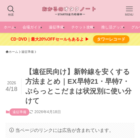
検索
MENU
ホーム
会場ガイド
遠征準備
チケット攻略
推し活グッズ
グル
CD･DVD｜最大20%OFFセールもあるよ ▶
タワーレコード
ホーム
遠征準備
【遠征民向け】新幹線を安くする
方法まとめ｜EX早特21・早特7・
2026
4/18
ぷらっとこだまは状況別に使い分
けて
2026年4月18日
遠征準備
当ページのリンクには広告が含まれています。