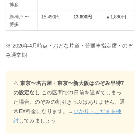
博多
新神戸 〜
15,490円
13,600円
▲1,890円
博多
※ 2026年4月時点・おとな片道・普通車指定席・のぞ
み通常期
⚠️
東京〜名古屋
・
東京〜新大阪はのぞみ早特7
の設定なし
この区間で21日前を過ぎてしまっ
た場合、のぞみの割引きっぷはありません。通
常EX料金になります。→
ひかり・こだまを検
討
してみましょう