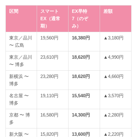
区間
スマート
EX早特
差額
EX（通常
7（のぞ
期）
み）
東京／品川
19,560円
16,380円
▲3,180円
〜 広島
東京／品川
23,610円
18,620円
▲4,990円
〜 博多
新横浜 〜
23,280円
18,620円
▲4,660円
博多
名古屋 〜
19,110円
15,540円
▲3,570円
博多
京都 〜 博
16,580円
14,300円
▲2,280円
多
新大阪 〜
15,820円
13,600円
▲2,220円