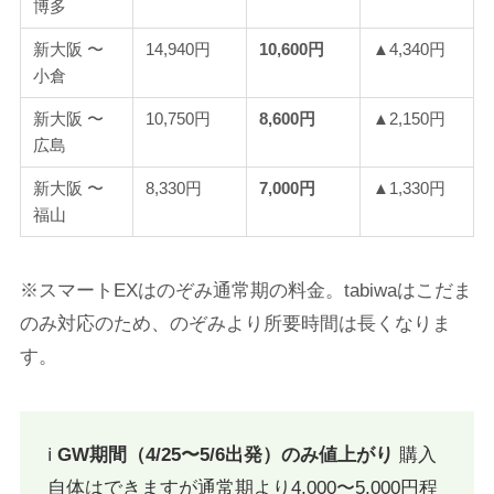
博多
新大阪 〜
14,940円
10,600円
▲4,340円
小倉
新大阪 〜
10,750円
8,600円
▲2,150円
広島
新大阪 〜
8,330円
7,000円
▲1,330円
福山
※スマートEXはのぞみ通常期の料金。tabiwaはこだま
のみ対応のため、のぞみより所要時間は長くなりま
す。
ℹ️
GW期間（4/25〜5/6出発）のみ値上がり
購入
自体はできますが通常期より4,000〜5,000円程