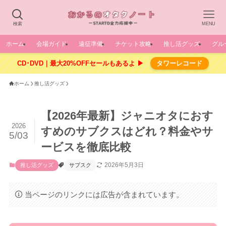
検索
MENU
ホーム
会場ガイド
遠征準備
チケット攻略
推し活グッズ
グル
CD･DVD｜最大20%OFFセールもあるよ ▶
タワーレコード
ホーム
推し活グッズ
【2026年最新】ジャニオタにおす
2026
すめのサブクスはどれ？料金やサ
5/03
ービスを徹底比較
2026年5月3日
推し活グッズ
サブスク
当ページのリンクには広告が含まれています。