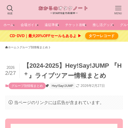
検索
MENU
ホーム
会場ガイド
遠征準備
チケット攻略
推し活グッズ
グル
CD･DVD｜最大20%OFFセールもあるよ ▶
タワーレコード
ホーム
グループ別情報まとめ
【2024-2025】Hey!Say!JUMP 『H
2026
2/27
＋
』ライブツアー情報まとめ
2026年2月27日
グループ別情報まとめ
Hey!Say!JUMP
当ページのリンクには広告が含まれています。