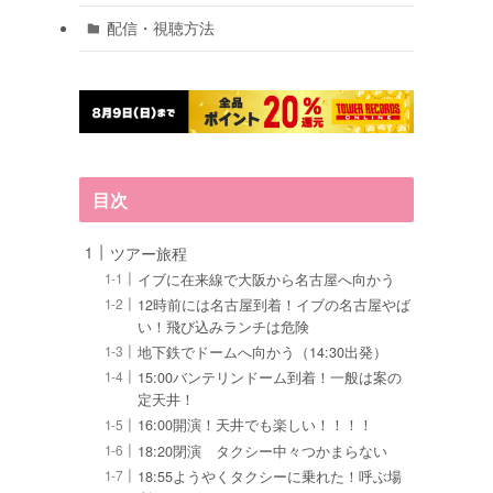
配信・視聴方法
し
目次
ツアー旅程
イブに在来線で大阪から名古屋へ向かう
12時前には名古屋到着！イブの名古屋やば
い！飛び込みランチは危険
地下鉄でドームへ向かう（14:30出発）
15:00バンテリンドーム到着！一般は案の
定天井！
16:00開演！天井でも楽しい！！！！
18:20閉演 タクシー中々つかまらない
18:55ようやくタクシーに乗れた！呼ぶ場