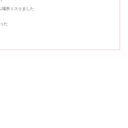
い
呼ぶ場所ミスりました
った