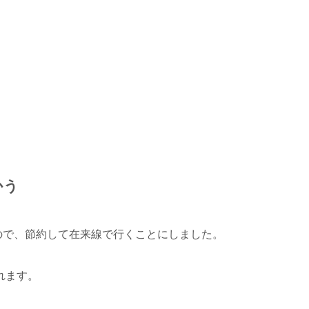
かう
ので、節約して在来線で行くことにしました。
れます。