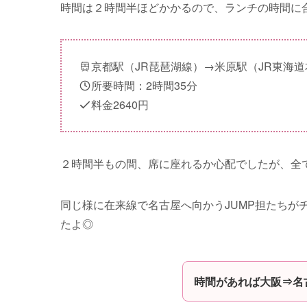
時間は２時間半ほどかかるので、ランチの時間に
京都駅（JR琵琶湖線）→米原駅（JR東海
所要時間：2時間35分
料金2640円
２時間半もの間、席に座れるか心配でしたが、全
同じ様に在来線で名古屋へ向かうJUMP担たちが
たよ◎
時間があれば大阪⇒名