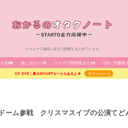
ジャニーズ遠征に役立つ情報をまとめています。
ト攻略
推し活グッズ
グループ別情報まとめ
CD・円盤購
CD･DVD｜最大20%OFFセールもあるよ ▶
タワーレコード
リンドーム参戦 クリスマスイブの公演てど