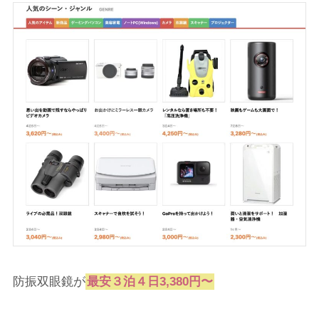
防振双眼鏡が
最安３泊４日3,380円〜