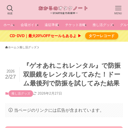
検索
MENU
ホーム
会場ガイド
遠征準備
チケット攻略
推し活グッズ
グル
CD･DVD｜最大20%OFFセールもあるよ ▶
タワーレコード
ホーム
推し活グッズ
『ゲオあれこれレンタル』で防振
2026
双眼鏡をレンタルしてみた！ドー
2/27
ム最後列で防振を試してみた結果
2026年2月27日
推し活グッズ
当ページのリンクには広告が含まれています。